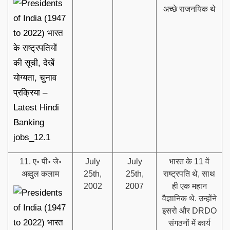
अच्छे राजनयिक थे
11. ए॰ पी॰ जे॰
July
July
भारत के 11 वें
अब्दुल कलाम
25th,
25th,
राष्ट्रपति थे, साथ
2002
2007
ही एक महान
वैज्ञानिक थे. उन्होंने
इसरो और DRDO
संगठनों में कार्य