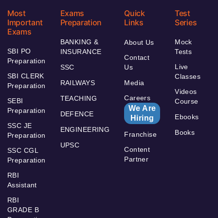
Most
Exams
Quick
Test
Important
Preparation
Links
Series
Exams
BANKING &
Mock
About Us
SBI PO
INSURANCE
Tests
Contact
Preparation
Live
SSC
Us
SBI CLERK
Classes
RAILWAYS
Media
Preparation
Videos
Careers
TEACHING
SEBI
Course
We Are
Preparation
DEFENCE
Ebooks
Hiring
SSC JE
ENGINEERING
Books
Franchise
Preparation
UPSC
Content
SSC CGL
Partner
Preparation
RBI
Assistant
RBI
GRADE B