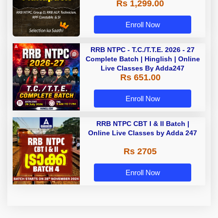
Rs 1,299.00
Enroll Now
RRB NTPC - T.C./T.T.E. 2026 - 27
Complete Batch | Hinglish | Online
Live Classes By Adda247
Rs 651.00
Enroll Now
RRB NTPC CBT I & II Batch |
Online Live Classes by Adda 247
Rs 2705
Enroll Now