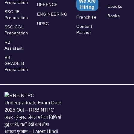
We Are
Preparation
DEFENCE
Ebooks
Hiring
SSC JE
ENGINEERING
Books
Franchise
Preparation
UPSC
Content
SSC CGL
Partner
Preparation
RBI
Assistant
RBI
GRADE B
Preparation