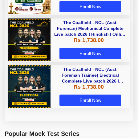
Enroll Now
The Coalfield - NCL (Asst.
Foreman) Mechanical Complete
Live batch 2026 l Hinglish | Online
Rs 1,738.00
Live Classes by Adda 247
Enroll Now
The Coalfield - NCL (Asst.
Foreman Trainee) Electrical
Complete Live batch 2026 l
Rs 1,738.00
Hinglish | Online Live Classes by
Adda 247
Enroll Now
Popular Mock Test Series