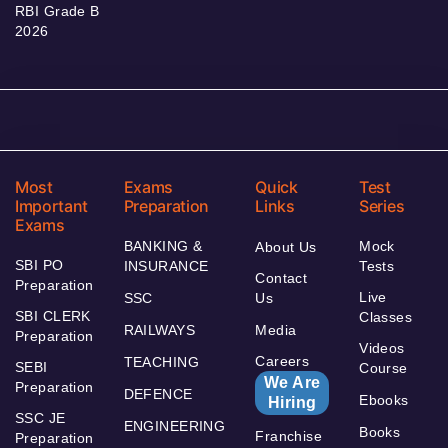
RBI Grade B
2026
Most
Exams
Quick
Test
Important
Preparation
Links
Series
Exams
BANKING &
Mock
About Us
SBI PO
INSURANCE
Tests
Contact
Preparation
Live
SSC
Us
SBI CLERK
Classes
RAILWAYS
Media
Preparation
Videos
Careers
TEACHING
SEBI
Course
We Are
Preparation
DEFENCE
Ebooks
Hiring
SSC JE
ENGINEERING
Books
Franchise
Preparation