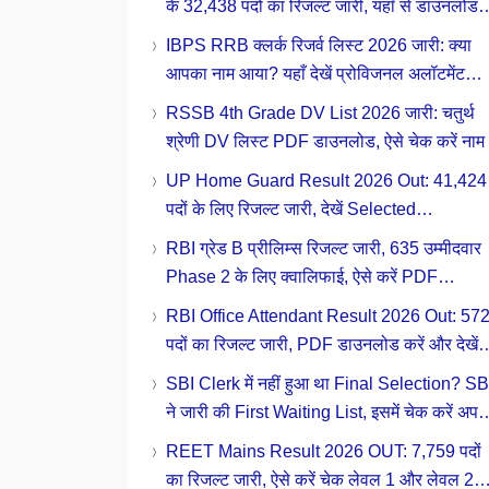
के 32,438 पदों का रिजल्ट जारी, यहाँ से डाउनलोड
करें Zone-Wise Result और Scorecard
IBPS RRB क्लर्क रिजर्व लिस्ट 2026 जारी: क्या
आपका नाम आया? यहाँ देखें प्रोविजनल अलॉटमेंट
स्टेटस
RSSB 4th Grade DV List 2026 जारी: चतुर्थ
श्रेणी DV लिस्ट PDF डाउनलोड, ऐसे चेक करें नाम
UP Home Guard Result 2026 Out: 41,424
पदों के लिए रिजल्ट जारी, देखें Selected
Candidates List और PST/DV की डिटेल
RBI ग्रेड B प्रीलिम्स रिजल्ट जारी, 635 उम्मीदवार
Phase 2 के लिए क्वालिफाई, ऐसे करें PDF
डाउनलोड
RBI Office Attendant Result 2026 Out: 57
पदों का रिजल्ट जारी, PDF डाउनलोड करें और देखें
आपका रोल नंबर
SBI Clerk में नहीं हुआ था Final Selection? SB
ने जारी की First Waiting List, इसमें चेक करें अपन
रोल नंबर
REET Mains Result 2026 OUT: 7,759 पदों
का रिजल्ट जारी, ऐसे करें चेक लेवल 1 और लेवल 2