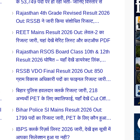
के 53,749 पदों पर हो रही भर्ती- जानिए विस्तार से
Rajasthan 4th Grade Revised Result 2026
Out: RSSB ने जारी किया संशोधित रिजल्ट,
डाउनलोड करें नई Merit List PDF
REET Mains Result 2026 Out: लेवल-2 का
रिजल्ट जारी, यहां देखें मेरिट लिस्ट और कटऑफ PDF
Rajasthan RSOS Board Class 10th & 12th
Result 2026 घोषित – यहाँ देखें डायरेक्ट लिंक,
डाउनलोड स्टेप्स
RSSB VDO Final Result 2026 Out: 850
ग्राम विकास अधिकारी पदों का फाइनल रिजल्ट जारी,
देखें चयनित उम्मीदवारों की सूची और कट-ऑफ
2
बिहार पुलिस हवलदार क्लर्क रिजल्ट जारी, 218
अभ्यर्थी PET के लिए क्वालिफाई, यहाँ देखें Cut Off
और Result PDF
I
Bihar Police SI Mains Result 2026 Out:
ा
1799 पदों का रिजल्ट जारी, PET के लिए कौन हुआ
क्वालिफाई?
IBPS क्लर्क रिज़र्व लिस्ट 2026 जारी, देखें इस सूची में
आपका सिलेक्शन हुआ या नही?