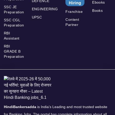
DEFENCE
Ebooks
Hiring
SSC JE
ENGINEERING
Books
Franchise
Preparation
UPSC
Content
SSC CGL
Partner
Preparation
RBI
Assistant
RBI
GRADE B
Preparation
HindiBankersadda
is India’s Leading and most trusted website
for Banking Jobs. The portal has complete information about all