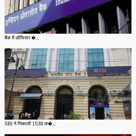
बैंक में ऑफिसर �...
SBI ने निकाली 1538 क�...