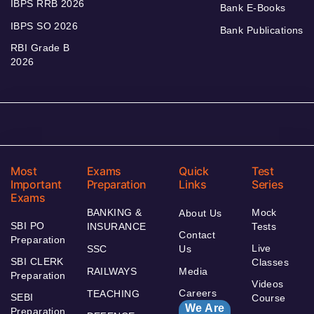
IBPS RRB 2026
Bank E-Books
IBPS SO 2026
Bank Publications
RBI Grade B
2026
Most
Exams
Quick
Test
Important
Preparation
Links
Series
Exams
BANKING &
Mock
About Us
SBI PO
INSURANCE
Tests
Contact
Preparation
Live
SSC
Us
SBI CLERK
Classes
RAILWAYS
Media
Preparation
Videos
Careers
TEACHING
SEBI
Course
We Are
Preparation