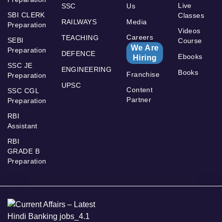
Live
SSC
Us
SBI CLERK
Classes
RAILWAYS
Media
Preparation
Videos
Careers
TEACHING
SEBI
Course
We Are
Preparation
DEFENCE
Ebooks
Hiring
SSC JE
ENGINEERING
Books
Franchise
Preparation
UPSC
Content
SSC CGL
Partner
Preparation
RBI
Assistant
RBI
GRADE B
Preparation