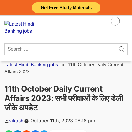
Skip
Get Free Study Materials
to
content
Search
for:
Latest Hindi Banking jobs
»
11th October Daily Current
Affairs 2023:...
11th October Daily Current
Affairs 2023: सभी परीक्षाओं के लिए डेली
जीके अपडेट
Posted
vikash
October 11th, 2023 08:18 pm
by