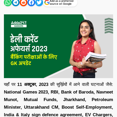
Add as a preferred
source on Google
यहाँ पर
11 अक्टूबर
,
2023
की सुर्ख़ियों में आने वाली घटनाओं जैसे:
National Games 2023, RBI, Bank of Baroda, Navneet
Munot, Mutual Funds, Jharkhand, Petroleum
Minister, Uttarakhand CM, Boost Self-Employment,
India & Italy sign defence agreement, EV Chargers
,