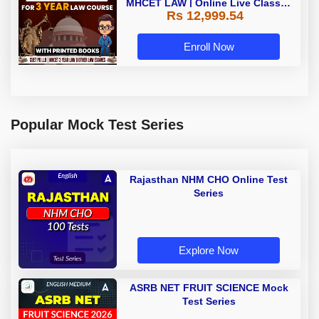
MHCET LAW | Online Live Classes
Rs 12,999.54
with Printed Books by Adda 247
Enroll Now
Popular Mock Test Series
Rajasthan NHM CHO Online Test
Series
Explore Now
ASRB NET FRUIT SCIENCE Mock
Test Series