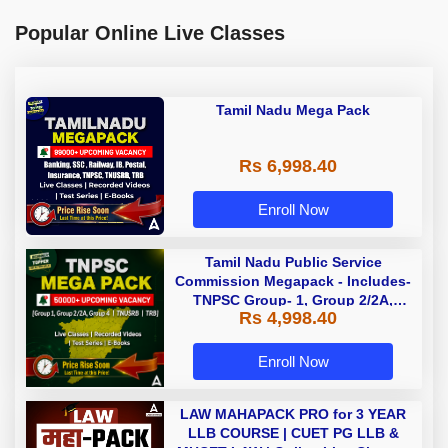
Popular Online Live Classes
Tamil Nadu Mega Pack
Rs 6,998.40
Enroll Now
Tamil Nadu Public Service
Commission Megapack - Includes-
TNPSC Group- 1, Group 2/2A,
Rs 4,998.40
Group 4, TRB & TNUSRB
Enroll Now
LAW MAHAPACK PRO for 3 YEAR
LLB COURSE | CUET PG LLB &