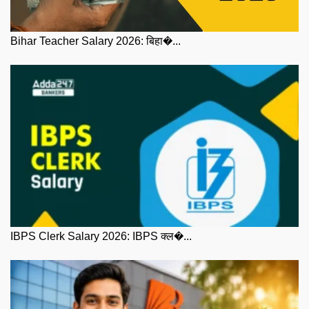
Bihar Teacher Salary 2026: बिहा�...
IBPS Clerk Salary 2026: IBPS क्ल�...