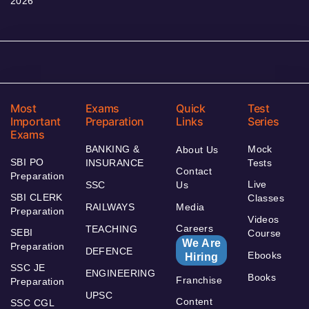
2026
Most
Exams
Quick
Test
Important
Preparation
Links
Series
Exams
BANKING &
Mock
About Us
SBI PO
INSURANCE
Tests
Contact
Preparation
Live
SSC
Us
SBI CLERK
Classes
RAILWAYS
Media
Preparation
Videos
Careers
TEACHING
SEBI
Course
We Are
Preparation
DEFENCE
Ebooks
Hiring
SSC JE
ENGINEERING
Books
Franchise
Preparation
UPSC
Content
SSC CGL