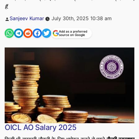
हैं.
Posted
Sanjeev Kumar
July 30th, 2025 10:38 am
by
Add as a preferred
source on Google
OICL AO Salary 2025