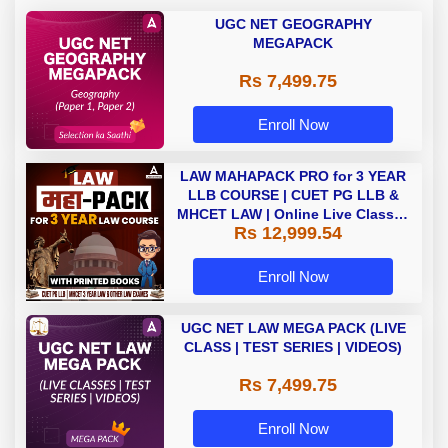
UGC NET GEOGRAPHY
MEGAPACK
Rs 7,499.75
Enroll Now
LAW MAHAPACK PRO for 3 YEAR
LLB COURSE | CUET PG LLB &
MHCET LAW | Online Live Classes
Rs 12,999.54
with Printed Books by Adda 247
Enroll Now
UGC NET LAW MEGA PACK (LIVE
CLASS | TEST SERIES | VIDEOS)
Rs 7,499.75
Enroll Now