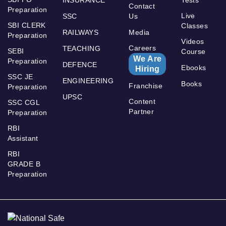
Contact
Preparation
Live
SSC
Us
SBI CLERK
Classes
RAILWAYS
Media
Preparation
Videos
Careers
TEACHING
SEBI
Course
We Are
Preparation
DEFENCE
Ebooks
Hiring
SSC JE
ENGINEERING
Books
Franchise
Preparation
UPSC
Content
SSC CGL
Partner
Preparation
RBI
Assistant
RBI
GRADE B
Preparation