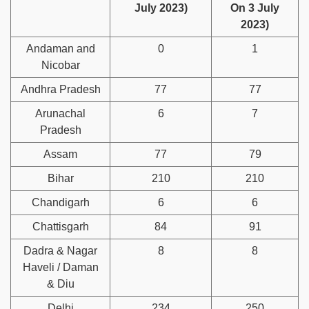
July 2023)
On 3 July
2023)
Andaman and
0
1
Nicobar
Andhra Pradesh
77
77
Arunachal
6
7
Pradesh
Assam
77
79
Bihar
210
210
Chandigarh
6
6
Chattisgarh
84
91
Dadra & Nagar
8
8
Haveli / Daman
& Diu
Delhi
234
250