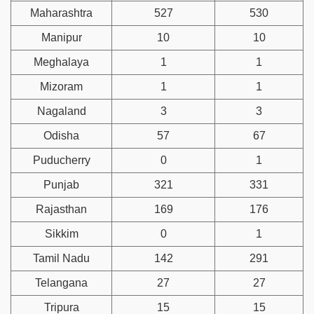
Maharashtra
527
530
Manipur
10
10
Meghalaya
1
1
Mizoram
1
1
Nagaland
3
3
Odisha
57
67
Puducherry
0
1
Punjab
321
331
Rajasthan
169
176
Sikkim
0
1
Tamil Nadu
142
291
Telangana
27
27
Tripura
15
15