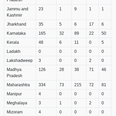
Jammu and
23
1
9
1
1
Kashmir
Jharkhand
35
5
6
17
6
Karnataka
165
32
89
22
50
Kerala
48
6
11
0
5
Ladakh
0
0
0
0
0
Lakshadweep
3
0
0
2
0
Madhya
126
28
38
71
46
Pradesh
Maharashtra
334
73
215
72
81
Manipur
4
0
0
0
0
Meghalaya
3
1
0
2
0
Mizoram
4
0
0
0
0