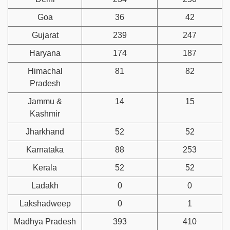
Goa
36
42
Gujarat
239
247
Haryana
174
187
Himachal
81
82
Pradesh
Jammu &
14
15
Kashmir
Jharkhand
52
52
Karnataka
88
253
Kerala
52
52
Ladakh
0
0
Lakshadweep
0
1
Madhya Pradesh
393
410