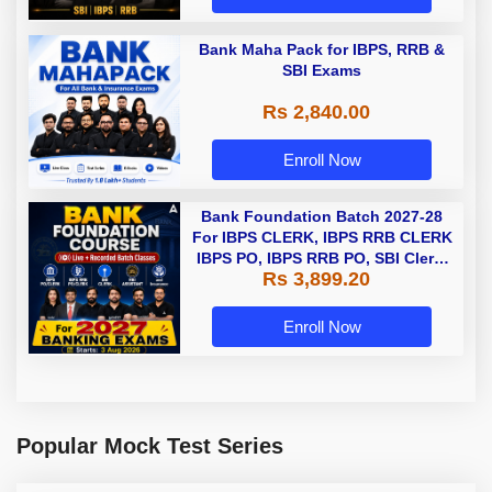
Bank Maha Pack for IBPS, RRB &
SBI Exams
Rs 2,840.00
Enroll Now
Bank Foundation Batch 2027-28
For IBPS CLERK, IBPS RRB CLERK
IBPS PO, IBPS RRB PO, SBI Clerk,
Rs 3,899.20
and Insurance with Books |
Bengali | Online Live Classes by
Adda 247
Enroll Now
Popular Mock Test Series