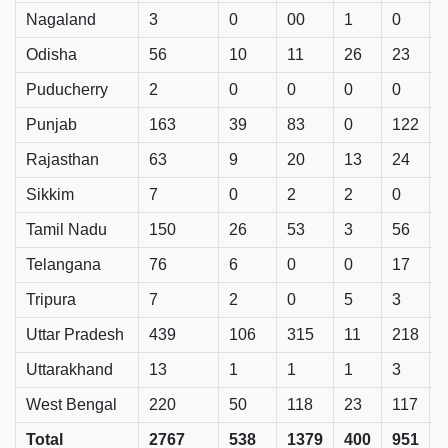
Nagaland
3
0
00
1
0
Odisha
56
10
11
26
23
Puducherry
2
0
0
0
0
Punjab
163
39
83
0
122
Rajasthan
63
9
20
13
24
Sikkim
7
0
2
2
0
Tamil Nadu
150
26
53
3
56
Telangana
76
6
0
0
17
Tripura
7
2
0
5
3
Uttar Pradesh
439
106
315
11
218
Uttarakhand
13
1
1
1
3
West Bengal
220
50
118
23
117
Total
2767
538
1379
400
951