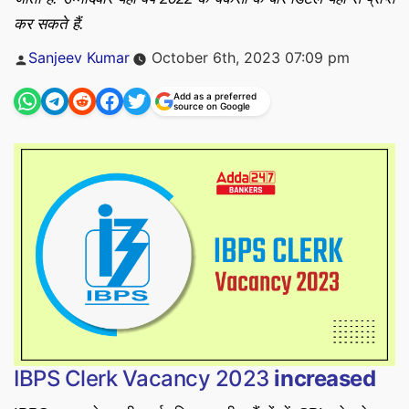
कर सकते हैं.
Posted
Sanjeev Kumar
October 6th, 2023 07:09 pm
by
Add as a preferred
source on Google
IBPS Clerk Vacancy 2023
increased