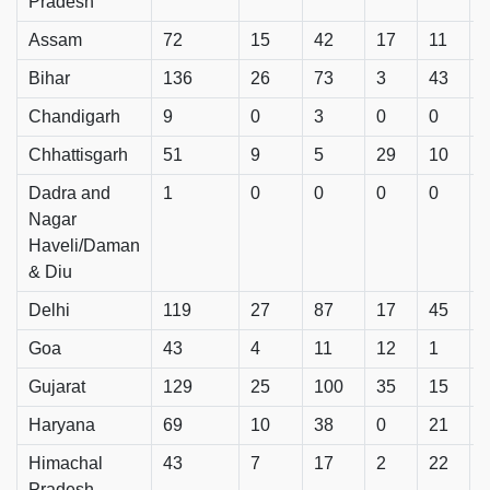
Pradesh
Assam
72
15
42
17
11
Bihar
136
26
73
3
43
Chandigarh
9
0
3
0
0
Chhattisgarh
51
9
5
29
10
Dadra and
1
0
0
0
0
Nagar
Haveli/Daman
& Diu
Delhi
119
27
87
17
45
Goa
43
4
11
12
1
Gujarat
129
25
100
35
15
Haryana
69
10
38
0
21
Himachal
43
7
17
2
22
Pradesh