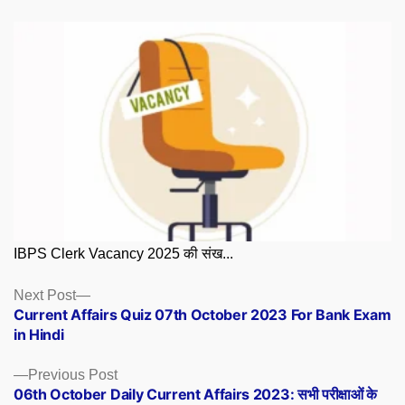
IBPS Clerk Vacancy 2025 की संख...
Posts
Next
Next Post
post:
Current Affairs Quiz 07th October 2023 For Bank Exam
navigation
in Hindi
Previous
Previous Post
post:
06th October Daily Current Affairs 2023: सभी परीक्षाओं के