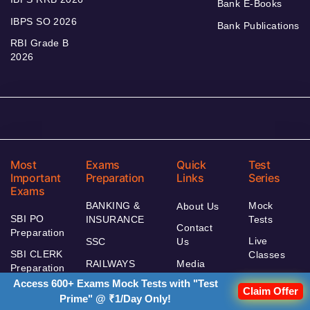
Bank E-Books
IBPS SO 2026
Bank Publications
RBI Grade B
2026
Most
Exams
Quick
Test
Important
Preparation
Links
Series
Exams
BANKING &
Mock
About Us
SBI PO
INSURANCE
Tests
Contact
Preparation
Live
SSC
Us
SBI CLERK
Classes
RAILWAYS
Media
Preparation
Videos
Access 600+ Exams Mock Tests with "Test
Careers
TEACHING
SEBI
Course
Claim Offer
Prime" @ ₹1/Day Only!
We Are
Preparation
DEFENCE