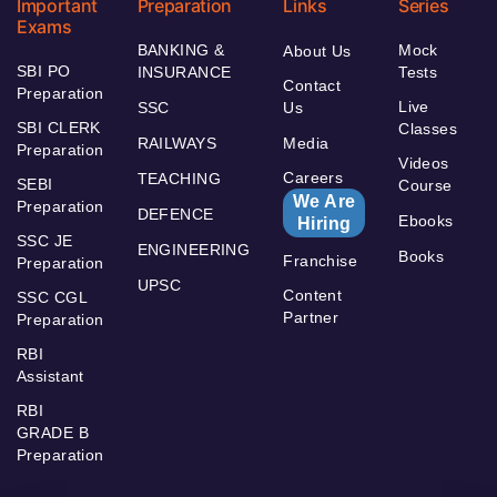
Important
Preparation
Links
Series
Exams
BANKING &
Mock
About Us
SBI PO
INSURANCE
Tests
Contact
Preparation
Live
SSC
Us
SBI CLERK
Classes
RAILWAYS
Media
Preparation
Videos
Careers
TEACHING
SEBI
Course
We Are
Preparation
DEFENCE
Ebooks
Hiring
SSC JE
ENGINEERING
Books
Franchise
Preparation
UPSC
Content
SSC CGL
Partner
Preparation
RBI
Assistant
RBI
GRADE B
Preparation