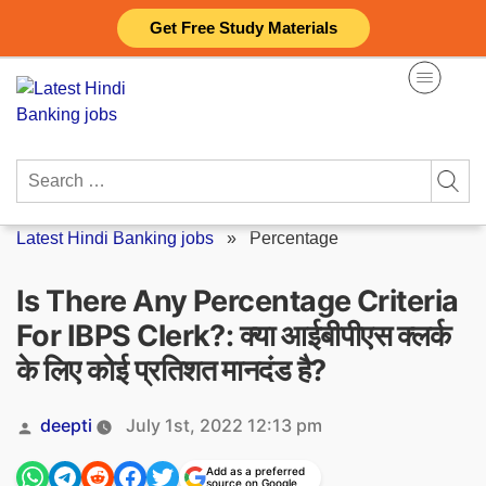
Skip
Get Free Study Materials
to
content
Search
for:
Latest Hindi Banking jobs
»
Percentage
Is There Any Percentage Criteria
For IBPS Clerk?: क्या आईबीपीएस क्लर्क
के लिए कोई प्रतिशत मानदंड है?
Posted
deepti
July 1st, 2022 12:13 pm
by
Add as a preferred
source on Google