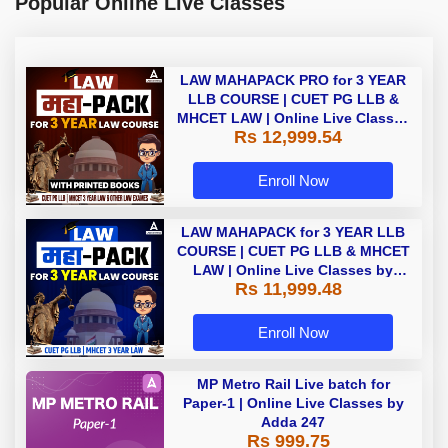
Popular Online Live Classes
LAW MAHAPACK PRO for 3 YEAR
LLB COURSE | CUET PG LLB &
MHCET LAW | Online Live Classes
Rs 12,999.54
with Printed Books by Adda 247
Enroll Now
LAW MAHAPACK for 3 YEAR LLB
COURSE | CUET PG LLB & MHCET
LAW | Online Live Classes by
Rs 11,999.48
Adda 247
Enroll Now
MP Metro Rail Live batch for
Paper-1 | Online Live Classes by
Adda 247
Rs 999.75