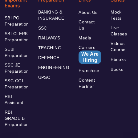
Exams
BANKING &
Mock
About Us
SBI PO
INSURANCE
Tests
Contact
Preparation
Live
SSC
Us
SBI CLERK
Classes
RAILWAYS
Media
Preparation
Videos
Careers
TEACHING
SEBI
Course
We Are
Preparation
DEFENCE
Ebooks
Hiring
SSC JE
ENGINEERING
Books
Franchise
Preparation
UPSC
Content
SSC CGL
Partner
Preparation
RBI
Assistant
RBI
GRADE B
Preparation