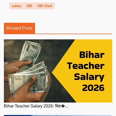
salary
SBI
SBI Clerk
Related Posts
Bihar Teacher Salary 2026: बिहा�...