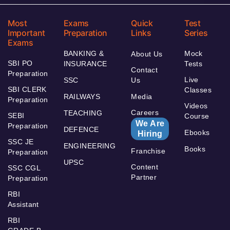
Most
Exams
Quick
Test
Important
Preparation
Links
Series
Exams
BANKING &
Mock
About Us
SBI PO
INSURANCE
Tests
Contact
Preparation
Live
SSC
Us
SBI CLERK
Classes
RAILWAYS
Media
Preparation
Videos
Careers
TEACHING
SEBI
Course
We Are
Preparation
DEFENCE
Ebooks
Hiring
SSC JE
ENGINEERING
Books
Franchise
Preparation
UPSC
Content
SSC CGL
Partner
Preparation
RBI
Assistant
RBI