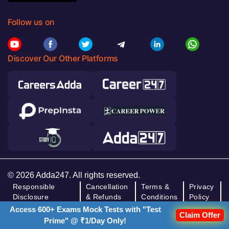
Follow us on
Discover Our Other Platforms
© 2026 Adda247. All rights reserved.
Responsible
Cancellation
Terms &
Privacy
Disclosure
& Refunds
Conditions
Policy
Program
Access 600+ Exams Mock Tests with "Test
Claim Offer
Prime" @ ₹1/Day Only!