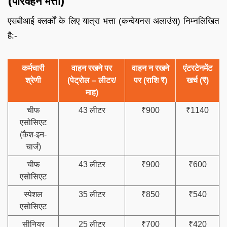
(परिवहन भत्ता)
एसबीआई क्लर्कों के लिए यात्रा भत्ता (कन्वेयनस अलाउंस) निम्नलिखित
है:-
कर्मचारी
वाहन रखने पर
वाहन न रखने
एंटरटेनमेंट
श्रेणी
(पेट्रोल – लीटर/
पर (राशि ₹)
खर्च (₹)
माह)
चीफ
43 लीटर
₹900
₹1140
एसोसिएट
(कैश-इन-
चार्ज)
चीफ
43 लीटर
₹900
₹600
एसोसिएट
स्पेशल
35 लीटर
₹850
₹540
एसोसिएट
सीनियर
25 लीटर
₹700
₹420