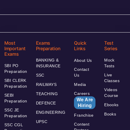
Most
Exams
Quick
Test
Important
Preparation
Links
Series
Exams
BANKING &
Mock
About Us
SBI PO
INSURANCE
Tests
Contact
Preparation
Live
SSC
Us
SBI CLERK
Classes
RAILWAYS
Media
Preparation
Videos
Careers
TEACHING
SEBI
Course
We Are
Preparation
DEFENCE
Ebooks
Hiring
SSC JE
ENGINEERING
Books
Franchise
Preparation
UPSC
Content
SSC CGL