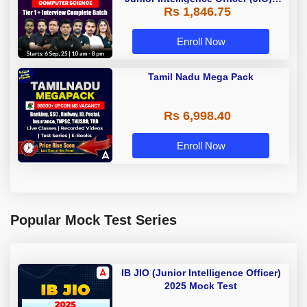
Rs 1,846.75
Live Classes + Test Series |
Hinglish | Online Live Classes by
Adda 247
Enroll Now
Tamil Nadu Mega Pack
Rs 6,998.40
Enroll Now
Popular Mock Test Series
IB JIO (Junior Intelligence Officer)
2025 Mock Test