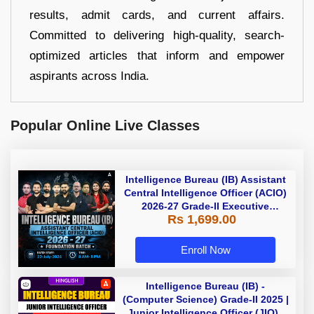
results, admit cards, and current affairs.
Committed to delivering high-quality, search-
optimized articles that inform and empower
aspirants across India.
Popular Online Live Classes
Intelligence Bureau (IB) Assistant
Central Intelligence Officer (ACIO)
2026-27 Grade-II Executive
Rs 1,699.00
Foundation Batch with Test Series
| Hinglish | Online Live Classes by
Adda 247
Enroll Now
Intelligence Bureau (IB) -
(Computer Science) Grade-II 2025 |
Junior Intelligence Officer (JIO) |