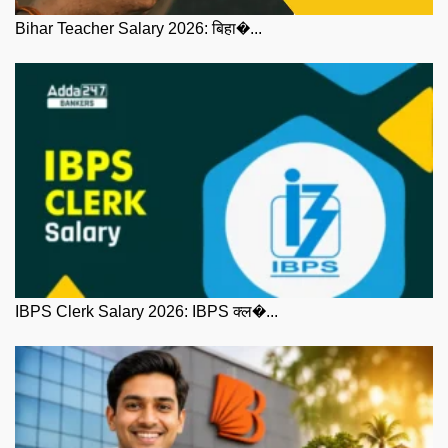
Bihar Teacher Salary 2026: बिहा�...
IBPS Clerk Salary 2026: IBPS क्ल�...