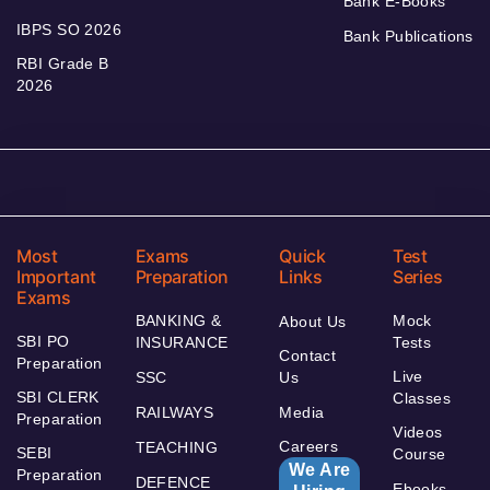
Bank E-Books
IBPS SO 2026
Bank Publications
RBI Grade B
2026
Most
Exams
Quick
Test
Important
Preparation
Links
Series
Exams
BANKING &
Mock
About Us
SBI PO
INSURANCE
Tests
Contact
Preparation
Live
SSC
Us
SBI CLERK
Classes
RAILWAYS
Media
Preparation
Videos
Careers
TEACHING
SEBI
Course
We Are
Preparation
DEFENCE
Ebooks