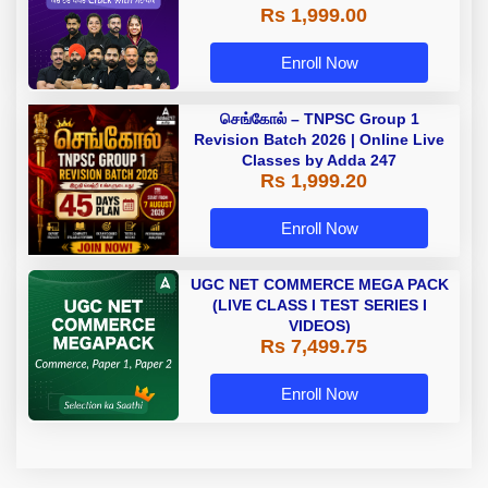
Rs 1,999.00
Enroll Now
செங்கோல் – TNPSC Group 1
Revision Batch 2026 | Online Live
Classes by Adda 247
Rs 1,999.20
Enroll Now
UGC NET COMMERCE MEGA PACK
(LIVE CLASS I TEST SERIES I
VIDEOS)
Rs 7,499.75
Enroll Now