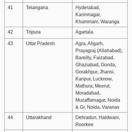
41
Telangana
Hyderabad,
Karimnagar,
Khammam, Waranga
42
Tripura
Agartala
43
Uttar Pradesh
Agra, Aligarh,
Prayagraj (Allahabad),
Bareilly, Faizabad,
Ghaziabad, Gonda,
Gorakhpur, Jhansi,
Kanpur, Lucknow,
Mathura, Meerut,
Moradabad,
Muzaffarnagar, Noida
& Gr. Noida, Varanas
44
Uttarakhand
Dehradun, Haldwani,
Roorkee