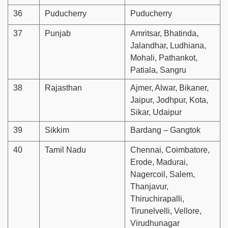
36
Puducherry
Puducherry
37
Punjab
Amritsar, Bhatinda,
Jalandhar, Ludhiana,
Mohali, Pathankot,
Patiala, Sangru
38
Rajasthan
Ajmer, Alwar, Bikaner,
Jaipur, Jodhpur, Kota,
Sikar, Udaipur
39
Sikkim
Bardang – Gangtok
40
Tamil Nadu
Chennai, Coimbatore,
Erode, Madurai,
Nagercoil, Salem,
Thanjavur,
Thiruchirapalli,
Tirunelvelli, Vellore,
Virudhunagar