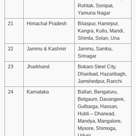
Rohtak, Sonipat,
Yamuna Nagar
21
Himachal Pradesh
Bilaspur, Hamirpur,
Kangra, Kullu, Mandi,
Shimla, Solan, Una
22
Jammu & Kashmir
Jammu, Samba,
Srinagar
23
Jharkhand
Bokaro Steel City,
Dhanbad, Hazaribagh,
Jamshedpur, Ranchi
24
Karnataka
Ballari, Bengaluru,
Belgaum, Davangere,
Gulbarga, Hassan,
Hubli – Dharwad,
Mandya, Mangalore,
Mysore, Shimoga,
Udupi