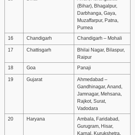
(Bihar), Bhagalpur,
Darbhanga, Gaya,
Muzaffarpur, Patna,
Purnea
16
Chandigarh
Chandigarh – Mohali
17
Chattisgarh
Bhilai Nagar, Bilaspur,
Raipur
18
Goa
Panaji
19
Gujarat
Ahmedabad –
Gandhinagar, Anand,
Jamnagar, Mehsana,
Rajkot, Surat,
Vadodara
20
Haryana
Ambala, Faridabad,
Gurugram, Hisar,
Karnal, Kurukshetra,