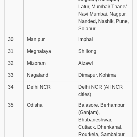
Latur, Mumbai/ Thane/
Navi Mumbai, Nagpur,
Nanded, Nashik, Pune,
Solapur
30
Manipur
Imphal
31
Meghalaya
Shillong
32
Mizoram
Aizawl
33
Nagaland
Dimapur, Kohima
34
Delhi NCR
Delhi NCR (All NCR
cities)
35
Odisha
Balasore, Berhampur
(Ganjam),
Bhubaneshwar,
Cuttack, Dhenkanal,
Rourkela, Sambalpur