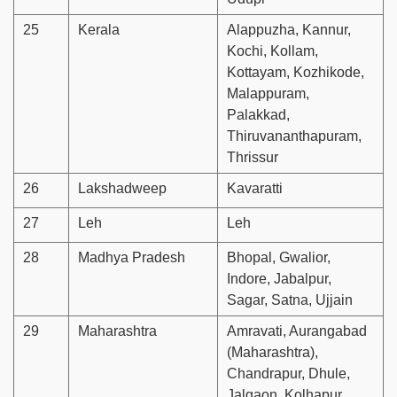
25
Kerala
Alappuzha, Kannur,
Kochi, Kollam,
Kottayam, Kozhikode,
Malappuram,
Palakkad,
Thiruvananthapuram,
Thrissur
26
Lakshadweep
Kavaratti
27
Leh
Leh
28
Madhya Pradesh
Bhopal, Gwalior,
Indore, Jabalpur,
Sagar, Satna, Ujjain
29
Maharashtra
Amravati, Aurangabad
(Maharashtra),
Chandrapur, Dhule,
Jalgaon, Kolhapur,