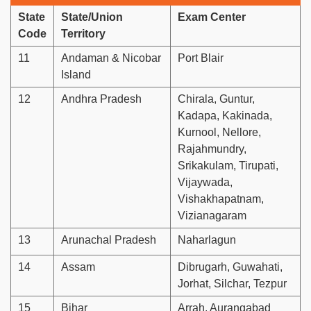
State
State/Union
Exam Center
Code
Territory
11
Andaman & Nicobar
Port Blair
Island
12
Andhra Pradesh
Chirala, Guntur,
Kadapa, Kakinada,
Kurnool, Nellore,
Rajahmundry,
Srikakulam, Tirupati,
Vijaywada,
Vishakhapatnam,
Vizianagaram
13
Arunachal Pradesh
Naharlagun
14
Assam
Dibrugarh, Guwahati,
Jorhat, Silchar, Tezpur
15
Bihar
Arrah, Aurangabad