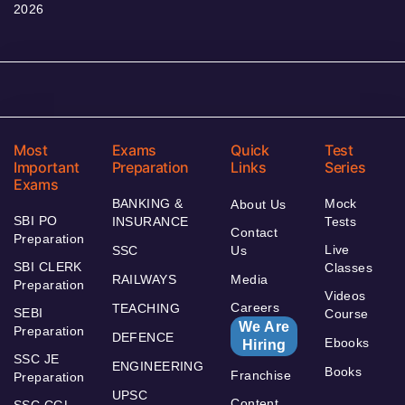
2026
Most
Exams
Quick
Test
Important
Preparation
Links
Series
Exams
BANKING &
Mock
About Us
SBI PO
INSURANCE
Tests
Contact
Preparation
Live
SSC
Us
SBI CLERK
Classes
RAILWAYS
Media
Preparation
Videos
Careers
TEACHING
SEBI
Course
We Are
Preparation
DEFENCE
Ebooks
Hiring
SSC JE
ENGINEERING
Books
Franchise
Preparation
UPSC
Content
SSC CGL