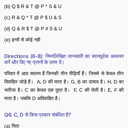
(b) Q $ R & T @ P * S & U
(c) R & Q * T @ P $ U & S
(d) Q & R $ T @ P # S & U
(e) इनमें से कोई नही
Directions (6-8): निम्नलिखित जानकारी का ध्यानपूर्वक अध्ययन
करें और दिए गए प्रश्नों के उत्तर दें।
परिवार में आठ सदस्य हैं जिनकी तीन पीढ़ियाँ हैं। जिसमे से केवल तीन
विवाहित जोड़े हैं। A, D की माता है। G, B का दामाद है। H, D का
भतीजा है। C का केवल एक पुत्र है। F, C की पोती है। E, F की
माता है। जबकि D अविवाहित है।
Q6. C, D से किस प्रकार संबंधित है?
(a) पिता