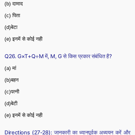
(b) दामाद
(c) पिता
(d)बेटा
(e) इनमें से कोई नही
Q26. G×T+Q÷M में, M, G से किस प्रकार संबंधित है?
(a) मां
(b)बहन
(c)पत्नी
(d)बेटी
(e) इनमें से कोई नही
Directions (27-28): जानकारी का ध्यानपूर्वक अध्ययन करें और