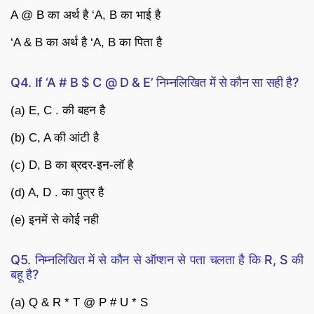
A @ B का अर्थ है ‘A, B का भाई है
‘A & B का अर्थ है ‘A, B का पिता है
Q4. If ‘A # B $ C @ D & E’ निम्नलिखित में से कौन सा सही है?
(a) E, C . की बहन है
(b) C, A की आंटी है
(c) D, B का ब्रदर-इन-लॉ है
(d) A, D . का पुत्र है
(e) इनमें से कोई नही
Q5. निम्नलिखित में से कौन से ऑप्शन से पता चलता है कि R, S की
बहू है?
(a) Q & R * T @ P # U * S