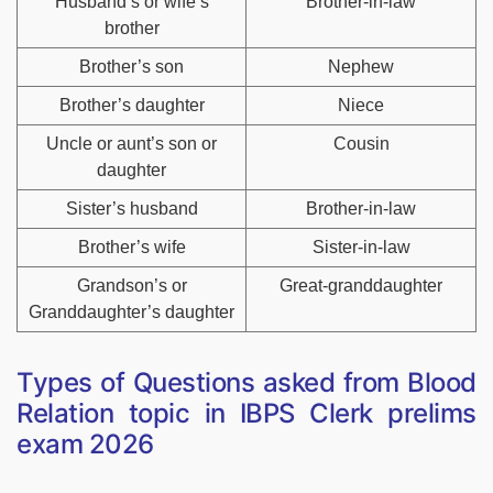
Husband’s or wife’s
Brother-in-law
brother
Brother’s son
Nephew
Brother’s daughter
Niece
Uncle or aunt’s son or
Cousin
daughter
Sister’s husband
Brother-in-law
Brother’s wife
Sister-in-law
Grandson’s or
Great-granddaughter
Granddaughter’s daughter
Types of Questions asked from Blood
Relation topic in IBPS Clerk prelims
exam 2026