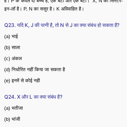
है। P के केवल दो बच्चे हैं, एक बेटा और एक बेटी। X, N की सिस्टर-
इन-लॉ है। P, N का ससुर है। K अविवाहित है।
Q23. यदि K, J की पत्नी है, तो N से J का क्या संबंध हो सकता है?
(a) भाई
(b) साला
(c) अंकल
(d) निर्धारित नहीं किया जा सकता है
(e) इनमें से कोई नही
Q24. X और L का क्या संबंध है?
(a) भतीजा
(b) भांजी