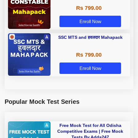
Rs 799.00
Enroll Now
SSC MTS and हवलदार Mahapack
Rs 799.00
Enroll Now
Popular Mock Test Series
Free Mock Test for All Odisha
Competitive Exams | Free Mock
Tests By Adda247