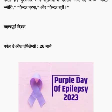
करते हैं। पुरस्कार तीन श्रेणियों में प्रदान किए गए थे –
“केरल
ज्योति,” “केरल प्रभा,”
और
“केरल श्री।”
महत्वपूर्ण दिवस
पर्पल डे ऑफ़ एपिलेप्सी : 26 मार्च