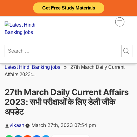
Skip
Get Free Study Materials
to
content
Search
for:
Latest Hindi Banking jobs
»
27th March Daily Current
Affairs 2023:...
27th March Daily Current Affairs
2023: सभी परीक्षाओं के लिए डेली जीके
अपडेट
Posted
vikash
March 27th, 2023 07:54 pm
by