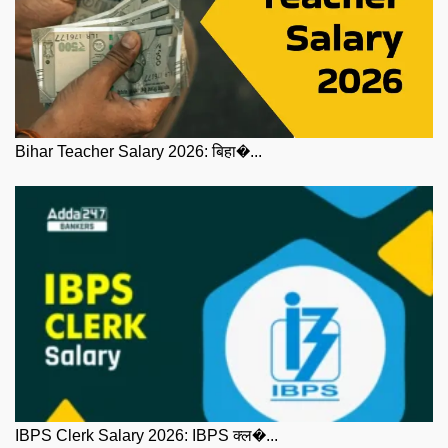
Bihar Teacher Salary 2026: बिहा�...
IBPS Clerk Salary 2026: IBPS क्ल�...