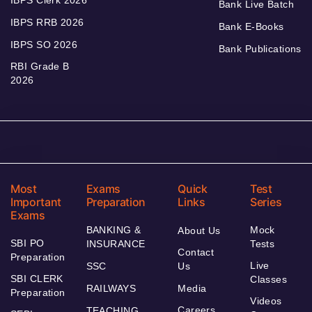
IBPS Clerk 2026
Bank Live Batch
IBPS RRB 2026
Bank E-Books
IBPS SO 2026
Bank Publications
RBI Grade B
2026
Most
Exams
Quick
Test
Important
Preparation
Links
Series
Exams
BANKING &
Mock
About Us
SBI PO
INSURANCE
Tests
Contact
Preparation
Live
SSC
Us
SBI CLERK
Classes
RAILWAYS
Media
Preparation
Videos
Careers
TEACHING