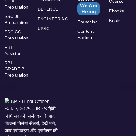
SEBI
Course
We Are
Preparation
DEFENCE
Ebooks
Hiring
SSC JE
ENGINEERING
Books
Franchise
Preparation
UPSC
Content
SSC CGL
Partner
Preparation
RBI
Assistant
RBI
GRADE B
Preparation