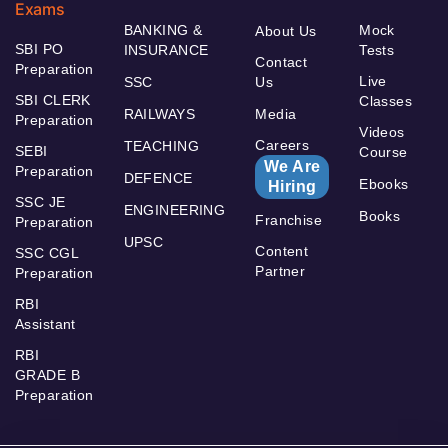
Exams
BANKING &
Mock
About Us
SBI PO
INSURANCE
Tests
Contact
Preparation
Live
SSC
Us
SBI CLERK
Classes
RAILWAYS
Media
Preparation
Videos
Careers
TEACHING
SEBI
Course
We Are
Preparation
DEFENCE
Ebooks
Hiring
SSC JE
ENGINEERING
Books
Franchise
Preparation
UPSC
Content
SSC CGL
Partner
Preparation
RBI
Assistant
RBI
GRADE B
Preparation