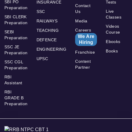
SBI PO
INSURANCE
Tests
Contact
Preparation
Live
SSC
Us
SBI CLERK
Classes
RAILWAYS
Media
Preparation
Videos
Careers
TEACHING
SEBI
Course
We Are
Preparation
DEFENCE
Ebooks
Hiring
SSC JE
ENGINEERING
Books
Franchise
Preparation
UPSC
Content
SSC CGL
Partner
Preparation
RBI
Assistant
RBI
GRADE B
Preparation