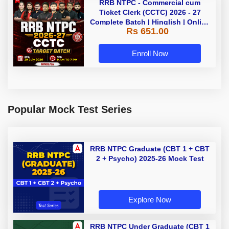
RRB NTPC - Commercial cum
Ticket Clerk (CCTC) 2026 - 27
Complete Batch | Hinglish | Online
Rs 651.00
Live Classes By Adda247
Enroll Now
Popular Mock Test Series
RRB NTPC Graduate (CBT 1 + CBT
2 + Psycho) 2025-26 Mock Test
Explore Now
RRB NTPC Under Graduate (CBT 1