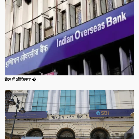
बैंक में ऑफिसर �...