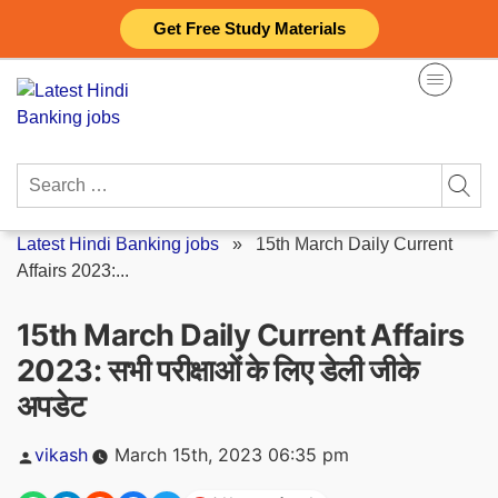
Skip
Get Free Study Materials
to
content
Search
for:
Latest Hindi Banking jobs
»
15th March Daily Current
Affairs 2023:...
15th March Daily Current Affairs
2023: सभी परीक्षाओं के लिए डेली जीके
अपडेट
Posted
vikash
March 15th, 2023 06:35 pm
by