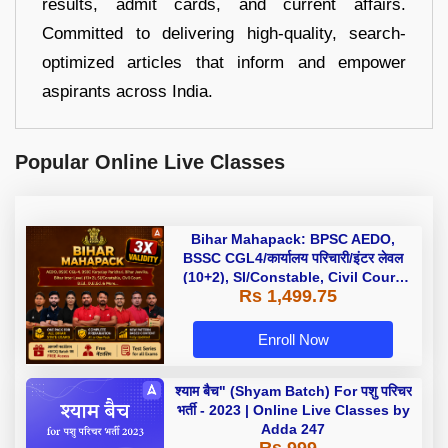
results, admit cards, and current affairs.
Committed to delivering high-quality, search-
optimized articles that inform and empower
aspirants across India.
Popular Online Live Classes
Bihar Mahapack: BPSC AEDO,
BSSC CGL4/कार्यालय परिचारी/इंटर लेवल
(10+2), SI/Constable, Civil Court,
Rs 1,499.75
B.Ed. D.El.Ed. & More
Enroll Now
श्याम बैच" (Shyam Batch) For पशु परिचर
भर्ती - 2023 | Online Live Classes by
Adda 247