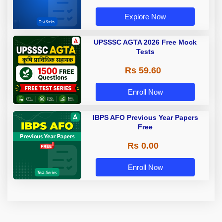
Explore Now
UPSSSC AGTA 2026 Free Mock
Tests
Rs 59.60
Enroll Now
IBPS AFO Previous Year Papers
Free
Rs 0.00
Enroll Now