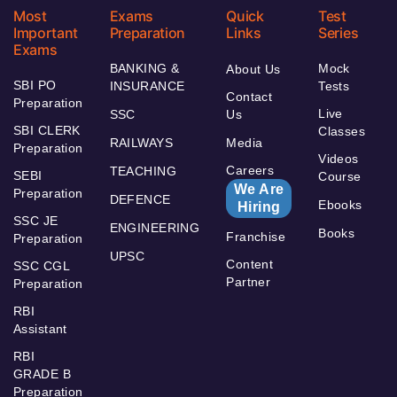
Most
Exams
Quick
Test
Important
Preparation
Links
Series
Exams
BANKING &
Mock
About Us
SBI PO
INSURANCE
Tests
Contact
Preparation
Live
SSC
Us
SBI CLERK
Classes
RAILWAYS
Media
Preparation
Videos
Careers
TEACHING
SEBI
Course
We Are
Preparation
DEFENCE
Ebooks
Hiring
SSC JE
ENGINEERING
Books
Franchise
Preparation
UPSC
Content
SSC CGL
Partner
Preparation
RBI
Assistant
RBI
GRADE B
Preparation