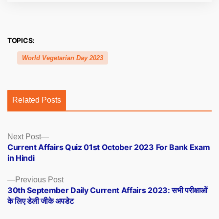
TOPICS:
World Vegetarian Day 2023
Related Posts
Posts
Next
Next Post
post:
Current Affairs Quiz 01st October 2023 For Bank Exam
navigation
in Hindi
Previous
Previous Post
post:
30th September Daily Current Affairs 2023: सभी परीक्षाओं
के लिए डेली जीके अपडेट