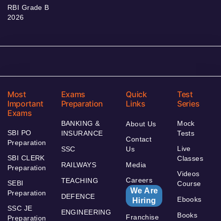
RBI Grade B
2026
Most
Exams
Quick
Test
Important
Preparation
Links
Series
Exams
BANKING &
Mock
About Us
SBI PO
INSURANCE
Tests
Contact
Preparation
Live
SSC
Us
SBI CLERK
Classes
RAILWAYS
Media
Preparation
Videos
Careers
TEACHING
SEBI
Course
We Are
Preparation
DEFENCE
Ebooks
Hiring
SSC JE
ENGINEERING
Books
Franchise
Preparation