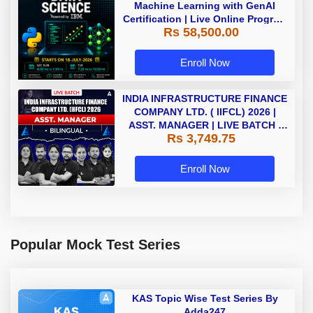
Machine Learning with GenAI
Certification | Live Online Program
Rs 58,500.00
| Starting 18 July 2026
Enroll Now
INDIA INFRASTRUCTURE FINANCE
COMPANY LTD. ( IIFCL) 2026 |
ASST. MANAGER | LIVE BATCH |
Rs 3,749.75
Online Live Classes by Adda 247
Enroll Now
Popular Mock Test Series
KAS Topic Wise Test Series By
Adda247