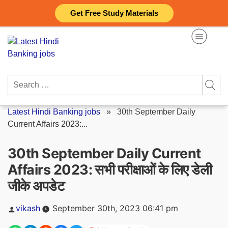
Skip
Get Free Study Materials
to
content
Search
for:
Latest Hindi Banking jobs
»
30th September Daily
Current Affairs 2023:...
30th September Daily Current
Affairs 2023: सभी परीक्षाओं के लिए डेली
जीके अपडेट
Posted
vikash
September 30th, 2023 06:41 pm
by