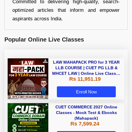
Committed to delivering high-quality, search-
optimized articles that inform and empower
aspirants across India.
Popular Online Live Classes
LAW MAHAPACK PRO for 3 YEAR
LLB COURSE | CUET PG LLB &
MHCET LAW | Online Live Classes
Rs 11,951.19
with Printed Books by Adda 247
Enroll Now
CUET COMMERCE 2027 Online
Classes - Mock Test & Ebooks
(Mahapack)
Rs 7,599.24