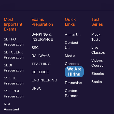
Most
Exams
Quick
Test
Important
Preparation
Links
Series
Exams
BANKING &
Mock
About Us
SBI PO
INSURANCE
Tests
Contact
Preparation
Live
SSC
Us
SBI CLERK
Classes
RAILWAYS
Media
Preparation
Videos
Careers
TEACHING
SEBI
Course
We Are
Preparation
DEFENCE
Ebooks
Hiring
SSC JE
ENGINEERING
Books
Franchise
Preparation
UPSC
Content
SSC CGL
Partner
Preparation
RBI
Assistant