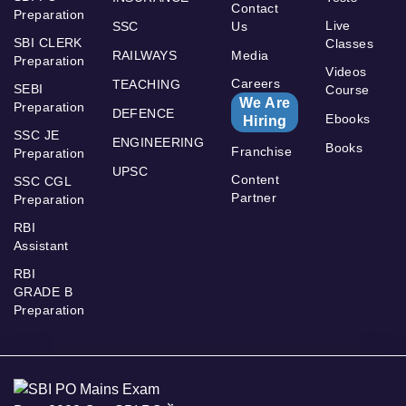
Contact
Preparation
Live
SSC
Us
SBI CLERK
Classes
RAILWAYS
Media
Preparation
Videos
Careers
TEACHING
SEBI
Course
We Are
Preparation
DEFENCE
Ebooks
Hiring
SSC JE
ENGINEERING
Books
Franchise
Preparation
UPSC
Content
SSC CGL
Partner
Preparation
RBI
Assistant
RBI
GRADE B
Preparation