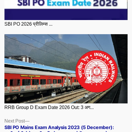
SBI PO 2026 प्रीलिम्स ...
RRB Group D Exam Date 2026 Out: 3 अग...
Posts
Next
Next Post
post:
SBI PO Mains Exam Analysis 2023 (5 December):
navigation