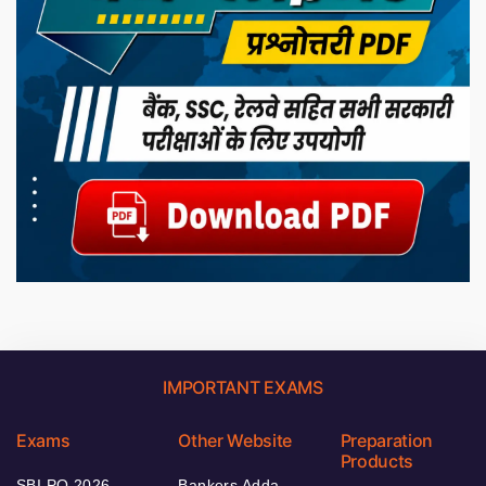
IMPORTANT EXAMS
Exams
Other Website
Preparation
Products
SBI PO 2026
Bankers Adda