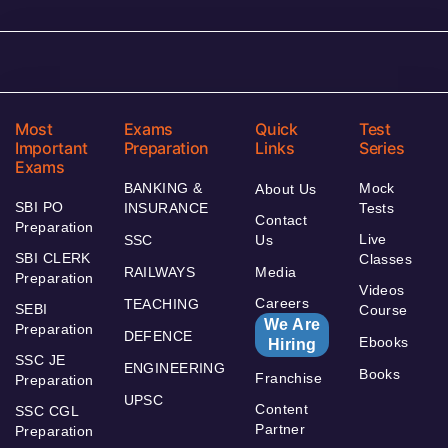
Most
Exams
Quick
Test
Important
Preparation
Links
Series
Exams
BANKING &
Mock
About Us
SBI PO
INSURANCE
Tests
Contact
Preparation
Live
SSC
Us
SBI CLERK
Classes
RAILWAYS
Media
Preparation
Videos
Careers
TEACHING
SEBI
Course
We Are
Preparation
DEFENCE
Ebooks
Hiring
SSC JE
ENGINEERING
Books
Franchise
Preparation
UPSC
Content
SSC CGL
Partner
Preparation