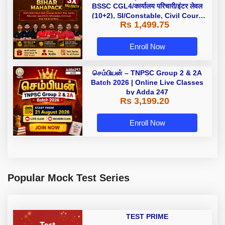
BSSC CGL4/कार्यालय परिचारी/इंटर लेवल
(10+2), SI/Constable, Civil Court,
Rs 1,499.75
B.Ed. D.El.Ed. & More
Enroll Now
செம்பியன் – TNPSC Group 2 & 2A
Batch 2026 | Online Live Classes
by Adda 247
Rs 3,199.20
Enroll Now
Popular Mock Test Series
TEST PRIME