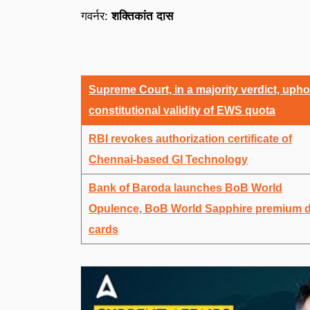
गवर्नर:
शक्तिकांत दास
Supreme Court, in a majority verdict, uph
constitutional validity of EWS quota
RBI revokes authorization certificate of
Chennai-based GI Technology
Bank of Baroda launches BoB World
Opulence, BoB World Sapphire premium d
cards