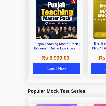
Punjab Teaching Master Pack |
बिहार शि
Bilingual | Online Live Classes
BPSC TRE
By Adda 247
Headmast
Rs 5,999.00
Rs
B
Enroll Now
Popular Mock Test Series