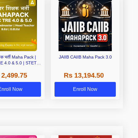
क्षक भर्ती Maha Pack |
JAIIB CAIIB Maha Pack 3.0
 4.0 & 5.0 | STET |
er | Head Teacher |
 2,499.75
Rs 13,194.50
.Ed | D.El.Ed
Enroll Now
Enroll Now