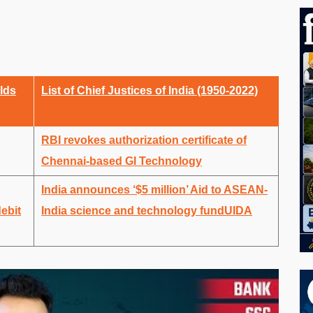
olds
List of Chief Justices of India (1950-2022)
RBI revokes authorization certificate of
Chennai-based GI Technology
India announces ‘$5 million’ Aid to ASEAN-
ebit
India science and technology fundUIDA