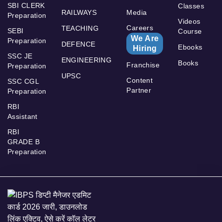
SBI CLERK
Classes
RAILWAYS
Media
Preparation
Videos
Careers
TEACHING
SEBI
Course
We Are
Preparation
DEFENCE
Ebooks
Hiring
SSC JE
ENGINEERING
Books
Franchise
Preparation
UPSC
Content
SSC CGL
Partner
Preparation
RBI
Assistant
RBI
GRADE B
Preparation