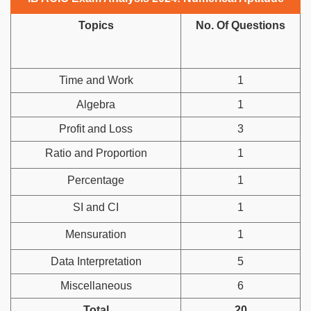
Topics
No. Of Questions
Time and Work
1
Algebra
1
Profit and Loss
3
Ratio and Proportion
1
Percentage
1
SI and CI
1
Mensuration
1
Data Interpretation
5
Miscellaneous
6
Total
20