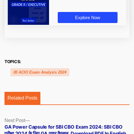
Explore Now
TOPICS:
IB ACIO Exam Analysis 2024
Related Posts
Posts
Next
Next Post
post:
GA Power Capsule for SBI CBO Exam 2024: SBI CBO
navigation
परीक्षा 2024 के लिए GA पावर कैप्सूल, Download PDF In English