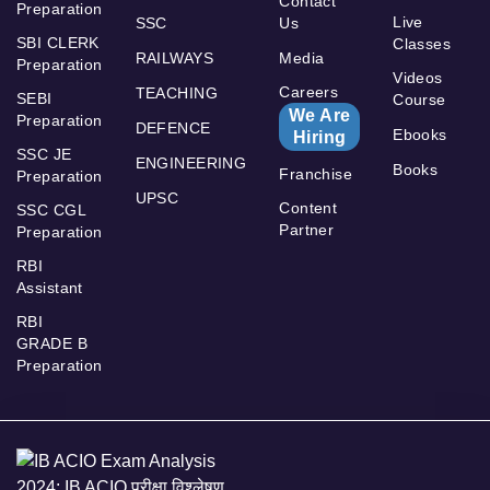
Contact
Preparation
Live
SSC
Us
SBI CLERK
Classes
RAILWAYS
Media
Preparation
Videos
Careers
TEACHING
SEBI
Course
We Are
Preparation
DEFENCE
Ebooks
Hiring
SSC JE
ENGINEERING
Books
Franchise
Preparation
UPSC
Content
SSC CGL
Partner
Preparation
RBI
Assistant
RBI
GRADE B
Preparation