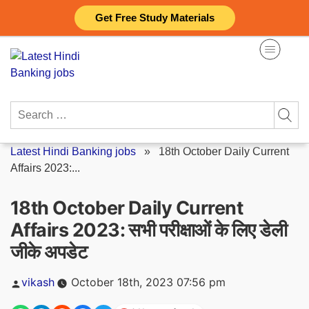
Skip
Get Free Study Materials
to
content
Search
for:
Latest Hindi Banking jobs
»
18th October Daily Current
Affairs 2023:...
18th October Daily Current
Affairs 2023: सभी परीक्षाओं के लिए डेली
जीके अपडेट
Posted
vikash
October 18th, 2023 07:56 pm
by