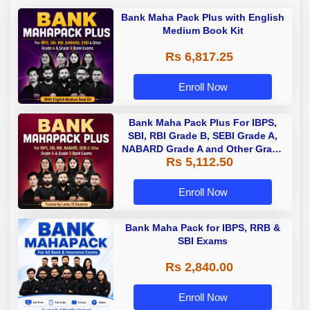
Bank Maha Pack Plus with English
Medium Book Kit
Rs 6,817.25
Enroll Now
Bank Maha Pack Plus For IBPS,
SBI, RBI Grade B, SEBI Grade A,
NABARD Grade A and Other Grade
Rs 5,112.50
A & Grade B Bank Exams
Enroll Now
Bank Maha Pack for IBPS, RRB &
SBI Exams
Rs 2,840.00
Enroll Now