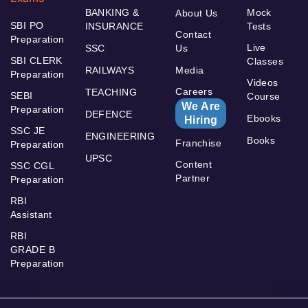
BANKING &
Mock
About Us
SBI PO
INSURANCE
Tests
Contact
Preparation
Live
SSC
Us
SBI CLERK
Classes
RAILWAYS
Media
Preparation
Videos
Careers
TEACHING
SEBI
Course
We Are
Preparation
DEFENCE
Ebooks
Hiring
SSC JE
ENGINEERING
Books
Franchise
Preparation
UPSC
Content
SSC CGL
Partner
Preparation
RBI
Assistant
RBI
GRADE B
Preparation