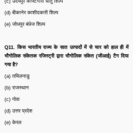
(c) उदयपुर कोफ्टगारी धातु शिल्प
(d) बीकानेर काशीदकारी शिल्प
(e) जोधपुर बंधेज शिल्प
Q11.
किस
भारतीय
राज्य
के
सात
उत्पादों
में
से
चार
को
हाल
ही
में
भौगोलिक
संकेतक
रजिस्ट्री
द्वारा
भौगोलिक
संकेत
(
जीआई
)
टैग
दिया
गया
है
?
(a) तमिलनाडु
(b) राजस्थान
(c) गोवा
(d) उत्तर प्रदेश
(e) केरल