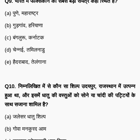
Q9.
भारत
में
फॉक्सकॉन
का
सबसे
बड़ा
संयंत्र
कहाँ
स्थित
है
?
(a) पुणे, महाराष्ट्र
(b) गुड़गांव, हरियाणा
(c) बंगलुरू, कर्नाटक
(d) चेन्नई, तमिलनाडु
(e) हैदराबाद, तेलंगाना
Q10.
निम्नलिखित
में
से
कौन
सा
शिल्प
उदयपुर
,
राजस्थान
में
उत्पन्न
हुआ
था
,
और
इसमें
धातु
की
वस्तुओं
को
सोने
या
चांदी
की
पट्टियों
के
साथ
सजाना
शामिल
है
?
(a) जलेसर धातु शिल्प
(b) गोवा मनकुरद आम