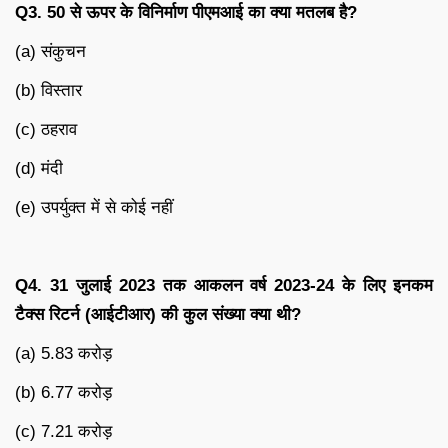
Q3. 50
से
ऊपर
के
विनिर्माण
पीएमआई
का
क्या
मतलब
है
?
(a) संकुचन
(b) विस्तार
(c) ठहराव
(d) मंदी
(e) उपर्युक्त में से कोई नहीं
Q4. 31
जुलाई
2023
तक
आकलन
वर्ष
2023-24
के
लिए
इनकम
टैक्स
रिटर्न
(
आईटीआर
)
की
कुल
संख्या
क्या
थी
?
(a) 5.83 करोड़
(b) 6.77 करोड़
(c) 7.21 करोड़