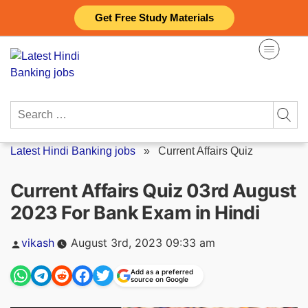
Skip
Get Free Study Materials
to
content
Search
for:
Latest Hindi Banking jobs
»
Current Affairs Quiz
Current Affairs Quiz 03rd August
2023 For Bank Exam in Hindi
Posted
vikash
August 3rd, 2023 09:33 am
by
Add as a preferred
source on Google