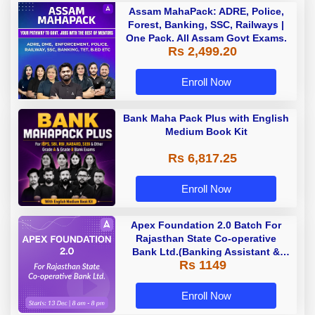
Assam MahaPack: ADRE, Police,
Forest, Banking, SSC, Railways |
One Pack. All Assam Govt Exams.
Rs 2,499.20
Enroll Now
Bank Maha Pack Plus with English
Medium Book Kit
Rs 6,817.25
Enroll Now
Apex Foundation 2.0 Batch For
Rajasthan State Co-operative
Bank Ltd.(Banking Assistant &
Rs 1149
Manager) - 2023 | Online Live
Classes by Adda 247
Enroll Now