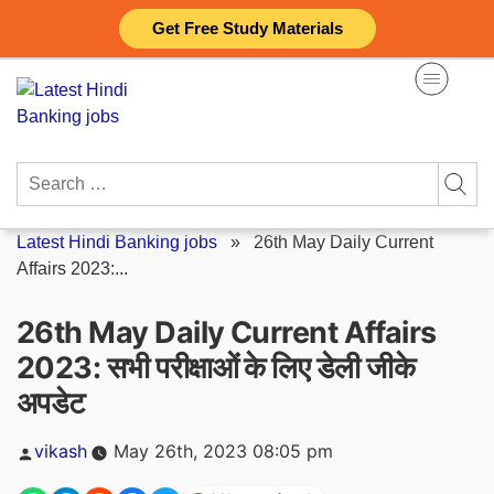
Skip
Get Free Study Materials
to
content
Search
for:
Latest Hindi Banking jobs
»
26th May Daily Current
Affairs 2023:...
26th May Daily Current Affairs
2023: सभी परीक्षाओं के लिए डेली जीके
अपडेट
Posted
vikash
May 26th, 2023 08:05 pm
by