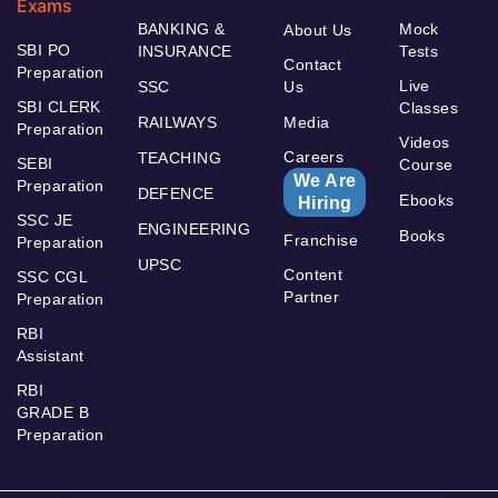
Exams
BANKING &
Mock
About Us
SBI PO
INSURANCE
Tests
Contact
Preparation
Live
SSC
Us
SBI CLERK
Classes
RAILWAYS
Media
Preparation
Videos
Careers
TEACHING
SEBI
Course
We Are
Preparation
DEFENCE
Ebooks
Hiring
SSC JE
ENGINEERING
Books
Franchise
Preparation
UPSC
Content
SSC CGL
Partner
Preparation
RBI
Assistant
RBI
GRADE B
Preparation