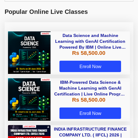
Popular Online Live Classes
Data Science and Machine
Learning with GenAI Certification
Powered By IBM | Online Live
Rs 58,500.00
Classes
Enroll Now
IBM-Powered Data Science &
Machine Learning with GenAI
Certification | Live Online Program
Rs 58,500.00
| Starting 18 July 2026
Enroll Now
INDIA INFRASTRUCTURE FINANCE
COMPANY LTD. ( IIFCL) 2026 |