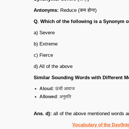
Antonyms:
Reduce (कम होना)
Q. Which of the following is a Synonym o
a) Severe
b) Extreme
c) Fierce
d) All of the above
Similar Sounding Words with Different M
Aloud
: ऊंची आवाज
Allowed
: अनुमति
Ans. d):
all of the above mentioned words a
Vocabulary of the Day(Int