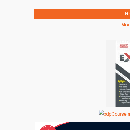
Re
Mor