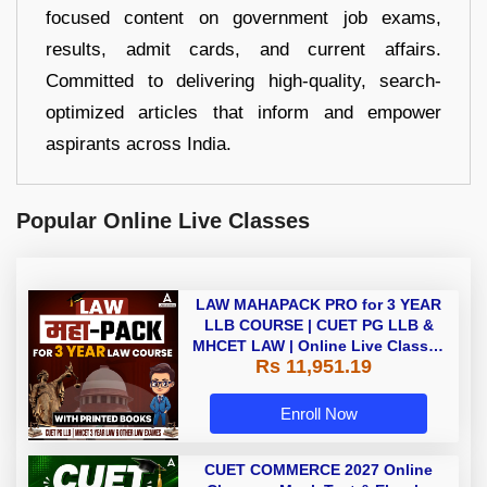
focused content on government job exams,
results, admit cards, and current affairs.
Committed to delivering high-quality, search-
optimized articles that inform and empower
aspirants across India.
Popular Online Live Classes
LAW MAHAPACK PRO for 3 YEAR
LLB COURSE | CUET PG LLB &
MHCET LAW | Online Live Classes
Rs 11,951.19
with Printed Books by Adda 247
Enroll Now
CUET COMMERCE 2027 Online