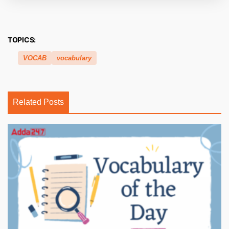
TOPICS:
VOCAB
vocabulary
Related Posts