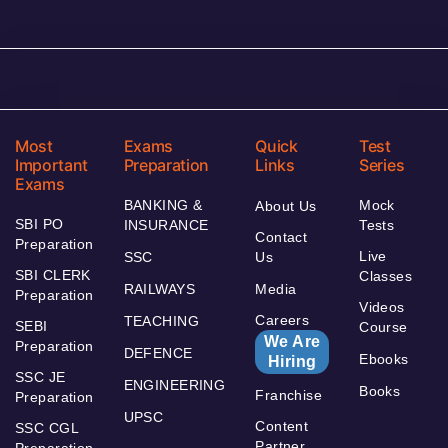
Most
Exams
Quick
Test
Important
Preparation
Links
Series
Exams
BANKING &
Mock
About Us
SBI PO
INSURANCE
Tests
Contact
Preparation
Live
SSC
Us
SBI CLERK
Classes
RAILWAYS
Media
Preparation
Videos
Careers
TEACHING
SEBI
Course
We Are
Preparation
DEFENCE
Ebooks
Hiring
SSC JE
ENGINEERING
Books
Franchise
Preparation
UPSC
Content
SSC CGL
Partner
Preparation