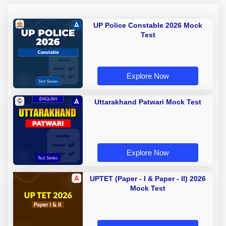
UP Police Constable 2026 Mock
Test
Explore Now
Uttarakhand Patwari Mock Test
Explore Now
UPTET (Paper - I & Paper - II) 2026
Mock Test