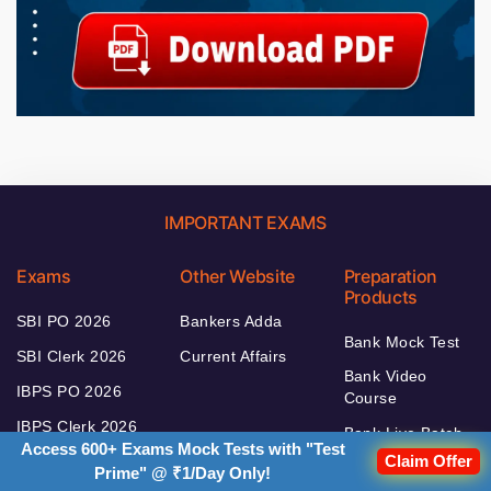
IMPORTANT EXAMS
Exams
Other Website
Preparation
Products
SBI PO 2026
Bankers Adda
Bank Mock Test
SBI Clerk 2026
Current Affairs
Bank Video
IBPS PO 2026
Course
IBPS Clerk 2026
Bank Live Batch
Access 600+ Exams Mock Tests with "Test
Claim Offer
IBPS RRB 2026
Bank E-Books
Prime" @ ₹1/Day Only!