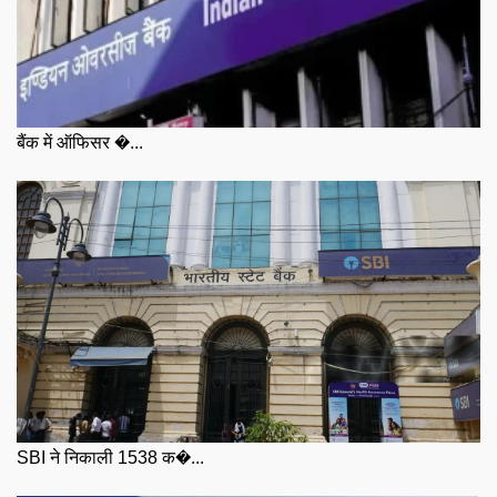
बैंक में ऑफिसर �...
SBI ने निकाली 1538 क�...