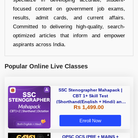
focused content on government job exams,
results, admit cards, and current affairs.
Committed to delivering high-quality, search-
optimized articles that inform and empower
aspirants across India.
Popular Online Live Classes
SSC Stenographer Mahapack |
CBT 1+ Skill Test
(Shorthand(English + Hindi) and
Rs 1,499.00
Dictation) | By Adda247
Enroll Now
OPSC OCS (PRE + MAINS +