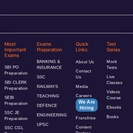
Most
Exams
Quick
Test
Important
Preparation
Links
Series
Exams
BANKING &
Mock
About Us
SBI PO
INSURANCE
Tests
Contact
Preparation
Live
SSC
Us
SBI CLERK
Classes
RAILWAYS
Media
Preparation
Videos
Careers
TEACHING
SEBI
Course
We Are
Preparation
DEFENCE
Ebooks
Hiring
SSC JE
ENGINEERING
Books
Franchise
Preparation
UPSC
Content
SSC CGL
Partner