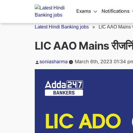
Skip
to
Exams
Notifications
content
Latest Hindi Banking jobs
»
LIC AAO Mains री
LIC AAO Mains रीजनि
Posted
soniasharma
March 6th, 2023 01:34 p
by