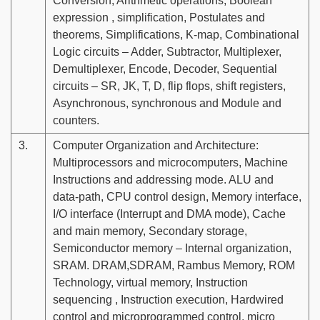
Conversion, Arithmetic operations, Boolean
expression , simplification, Postulates and
theorems, Simplifications, K-map, Combinational
Logic circuits – Adder, Subtractor, Multiplexer,
Demultiplexer, Encode, Decoder, Sequential
circuits – SR, JK, T, D, flip flops, shift registers,
Asynchronous, synchronous and Module and
counters.
3.
Computer Organization and Architecture:
Multiprocessors and microcomputers, Machine
Instructions and addressing mode. ALU and
data-path, CPU control design, Memory interface,
I/O interface (Interrupt and DMA mode), Cache
and main memory, Secondary storage,
Semiconductor memory – Internal organization,
SRAM. DRAM,SDRAM, Rambus Memory, ROM
Technology, virtual memory, Instruction
sequencing , Instruction execution, Hardwired
control and microprogrammed control, micro