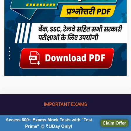
IMPORTANT EXAMS
Exams
Other Website
Preparation
Access 600+ Exams Mock Tests with "Test
Claim Offer
Products
Prime" @ ₹1/Day Only!
SBI PO 2026
Bankers Adda