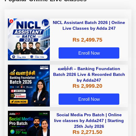
NICL Assistant Batch 2026 | Online
Live Classes by Adda 247
Rs 2,499.75
Enroll Now
வளர்ச்சி – Banking Foundation
Batch 2026 Live & Recorded Batch
by Adda247
Rs 2,999.20
Enroll Now
Social Media Pro Batch | Online
live classes by Adda247 | Starting
25th July 2026
Rs 2,271.50