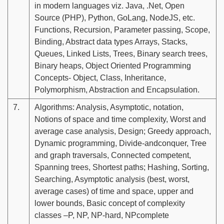
in modern languages viz. Java, .Net, Open
Source (PHP), Python, GoLang, NodeJS, etc.
Functions, Recursion, Parameter passing, Scope,
Binding, Abstract data types Arrays, Stacks,
Queues, Linked Lists, Trees, Binary search trees,
Binary heaps, Object Oriented Programming
Concepts- Object, Class, Inheritance,
Polymorphism, Abstraction and Encapsulation.
7.
Algorithms: Analysis, Asymptotic, notation,
Notions of space and time complexity, Worst and
average case analysis, Design; Greedy approach,
Dynamic programming, Divide-andconquer, Tree
and graph traversals, Connected competent,
Spanning trees, Shortest paths; Hashing, Sorting,
Searching, Asymptotic analysis (best, worst,
average cases) of time and space, upper and
lower bounds, Basic concept of complexity
classes –P, NP, NP-hard, NPcomplete