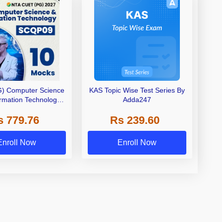
) Computer Science
KAS Topic Wise Test Series By
ormation Technology
Adda247
Test Series | Online
s 779.76
Rs 239.60
eries By Adda 247
Enroll Now
Enroll Now