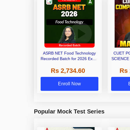
ASRB NET Food Technology
CUET P
Recorded Batch for 2026 Exam
SCIENCE
| Online Recorded Classes By
TECHNO
Rs 2,734.60
Rs 
Adda247
SCQP09 
Classes 
Enroll Now
Popular Mock Test Series