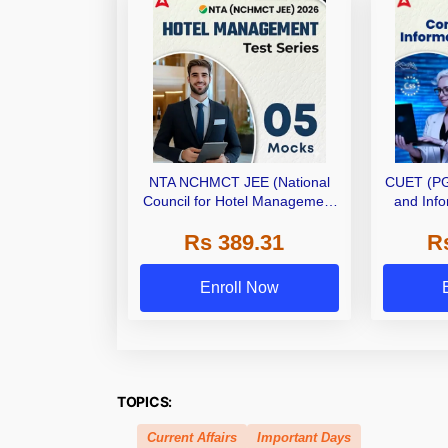
NTA NCHMCT JEE (National
CUET (PG
Council for Hotel Management
and Inf
& Catering Technology Joint
(SCQP09) 
Rs 389.31
R
Entrance Exam ) 2027 | Online
Test S
Mock Test Series By Adda247
Enroll Now
TOPICS:
Current Affairs
Important Days