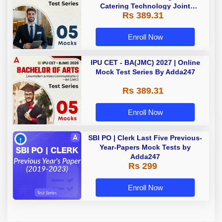
Catering Technology Joint
Rs 389.31
Entrance Exam ) 2027 | Online
Mock Test Series By Adda247
Enroll Now
IPU CET - BA(JMC) 2027 | Online
Mock Test Series By Adda247
Rs 389.31
Enroll Now
SBI PO | Clerk Last Five Previous-
Year-Papers Mock Tests by
Adda247
Rs 299
Enroll Now