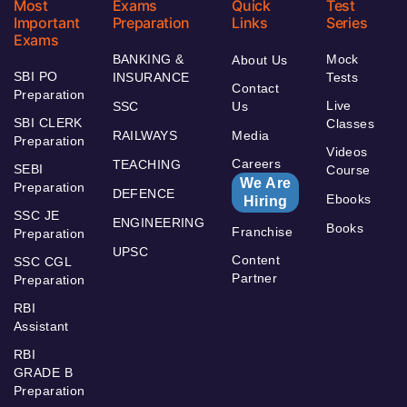
Most
Exams
Quick
Test
Important
Preparation
Links
Series
Exams
BANKING &
Mock
About Us
SBI PO
INSURANCE
Tests
Contact
Preparation
Live
SSC
Us
SBI CLERK
Classes
RAILWAYS
Media
Preparation
Videos
Careers
TEACHING
SEBI
Course
We Are
Preparation
DEFENCE
Ebooks
Hiring
SSC JE
ENGINEERING
Books
Franchise
Preparation
UPSC
Content
SSC CGL
Partner
Preparation
RBI
Assistant
RBI
GRADE B
Preparation