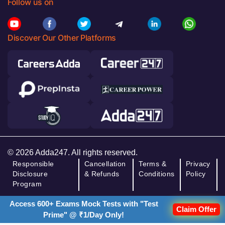
Follow us on
Discover Our Other Platforms
© 2026 Adda247. All rights reserved.
Responsible
Cancellation
Terms &
Privacy
Disclosure
& Refunds
Conditions
Policy
Program
Access 600+ Exams Mock Tests with "Test
Claim Offer
Prime" @ ₹1/Day Only!