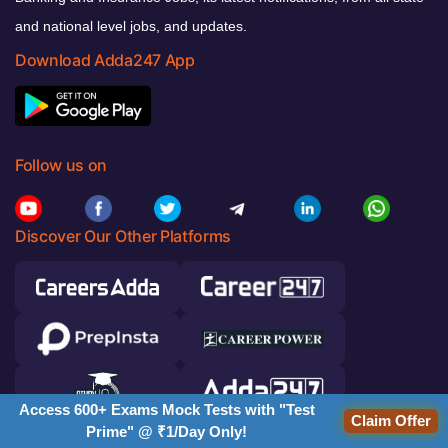
and national level jobs, and updates.
Download Adda247 App
Follow us on
Discover Our Other Platforms
Access 600+ Exams Mock Tests with "Test
Claim Offer
Prime" @ ₹1/Day Only!