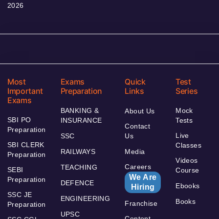
2026
Most
Exams
Quick
Test
Important
Preparation
Links
Series
Exams
BANKING &
Mock
About Us
SBI PO
INSURANCE
Tests
Contact
Preparation
Live
SSC
Us
SBI CLERK
Classes
RAILWAYS
Media
Preparation
Videos
Careers
TEACHING
SEBI
Course
We Are
Preparation
DEFENCE
Ebooks
Hiring
SSC JE
ENGINEERING
Books
Franchise
Preparation
UPSC
Content