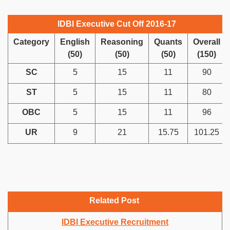
IDBI Executive Cut Off 2016-17
Category
English
Reasoning
Quants
Overall
(50)
(50)
(50)
(150)
SC
5
15
11
90
ST
5
15
11
80
OBC
5
15
11
96
UR
9
21
15.75
101.25
Related Post
IDBI Executive Recruitment