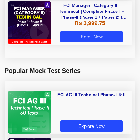
FCI Manager | Category II |
Technical | Complete Phase-I +
Phase-II (Paper 1 + Paper 2) |
Rs 3,999.75
Complete Pre-Recorded Batch By
Adda 247 | Online Live Classes by
Adda 247
Enroll Now
Popular Mock Test Series
FCI AG III Technical Phase- I & II
Explore Now