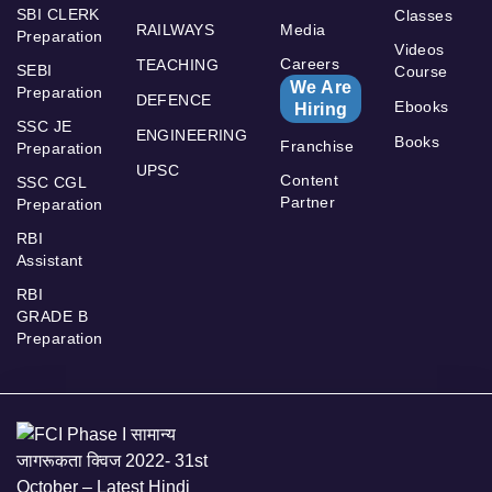
SBI CLERK
Classes
RAILWAYS
Media
Preparation
Videos
Careers
TEACHING
SEBI
Course
We Are
Preparation
DEFENCE
Ebooks
Hiring
SSC JE
ENGINEERING
Books
Franchise
Preparation
UPSC
Content
SSC CGL
Partner
Preparation
RBI
Assistant
RBI
GRADE B
Preparation