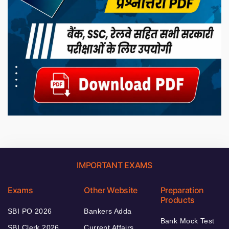
IMPORTANT EXAMS
Exams
Other Website
Preparation
Products
SBI PO 2026
Bankers Adda
Bank Mock Test
SBI Clerk 2026
Current Affairs