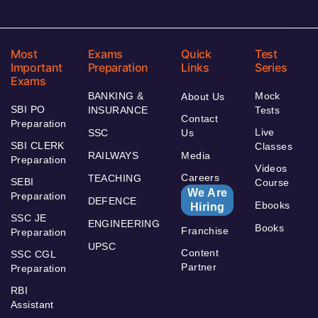
Most
Exams
Quick
Test
Important
Preparation
Links
Series
Exams
BANKING &
Mock
About Us
SBI PO
INSURANCE
Tests
Contact
Preparation
Live
SSC
Us
SBI CLERK
Classes
RAILWAYS
Media
Preparation
Videos
Careers
TEACHING
SEBI
Course
We Are
Preparation
DEFENCE
Ebooks
Hiring
SSC JE
ENGINEERING
Books
Franchise
Preparation
UPSC
Content
SSC CGL
Partner
Preparation
RBI
Assistant