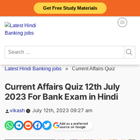
Skip
Get Free Study Materials
to
content
Search
for:
Latest Hindi Banking jobs
»
Current Affairs Quiz
Current Affairs Quiz 12th July
2023 For Bank Exam in Hindi
Posted
vikash
July 12th, 2023 09:27 am
by
Add as a preferred
source on Google